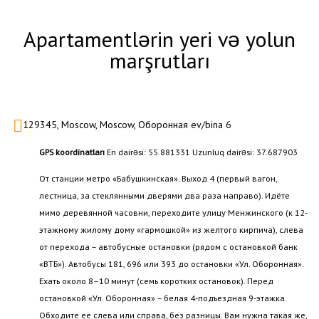
Apartamentlərin yeri və yolun
marşrutları
129345, Moscow, Moscow, Оборонная ev/bina 6
GPS koordinatları
En dairəsi: 55.881331 Uzunluq dairəsi: 37.687903
От станции метро «Бабушкинская». Выход 4 (первый вагон,
лестница, за стеклянными дверями два раза направо). Идёте
мимо деревянной часовни, переходите улицу Менжинского (к 12-
этажному жилому дому «гармошкой» из желтого кирпича), слева
от перехода – автобусные остановки (рядом с остановкой банк
«ВТБ»). Автобусы 181, 696 или 393 до остановки «Ул. Оборонная».
Ехать около 8–10 минут (семь коротких остановок). Перед
остановкой «Ул. Оборонная» – белая 4-подъездная 9-этажка.
Обходите ее слева или справа, без разницы. Вам нужна такая же,