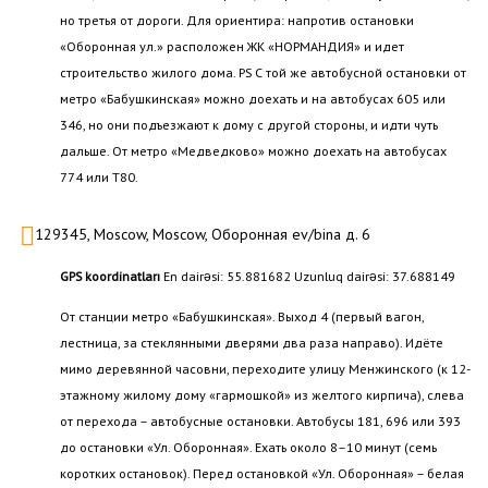
но третья от дороги. Для ориентира: напротив остановки
«Оборонная ул.» расположен ЖК «НОРМАНДИЯ» и идет
строительство жилого дома. PS С той же автобусной остановки от
метро «Бабушкинская» можно доехать и на автобусах 605 или
346, но они подъезжают к дому с другой стороны, и идти чуть
дальше. От метро «Медведково» можно доехать на автобусах
774 или Т80.
129345, Moscow, Moscow, Оборонная ev/bina д. 6
GPS koordinatları
En dairəsi: 55.881682 Uzunluq dairəsi: 37.688149
От станции метро «Бабушкинская». Выход 4 (первый вагон,
лестница, за стеклянными дверями два раза направо). Идёте
мимо деревянной часовни, переходите улицу Менжинского (к 12-
этажному жилому дому «гармошкой» из желтого кирпича), слева
от перехода – автобусные остановки. Автобусы 181, 696 или 393
до остановки «Ул. Оборонная». Ехать около 8–10 минут (семь
коротких остановок). Перед остановкой «Ул. Оборонная» – белая