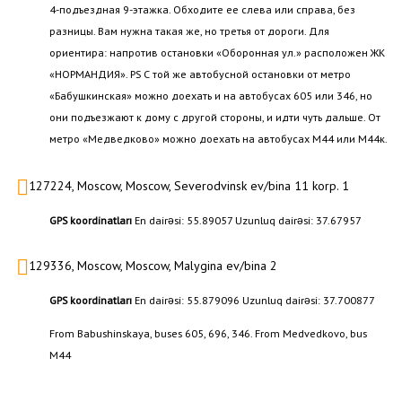
4-подъездная 9-этажка. Обходите ее слева или справа, без
разницы. Вам нужна такая же, но третья от дороги. Для
ориентира: напротив остановки «Оборонная ул.» расположен ЖК
«НОРМАНДИЯ». PS С той же автобусной остановки от метро
«Бабушкинская» можно доехать и на автобусах 605 или 346, но
они подъезжают к дому с другой стороны, и идти чуть дальше. От
метро «Медведково» можно доехать на автобусах М44 или М44к.
127224, Moscow, Moscow, Severodvinsk ev/bina 11 korp. 1
GPS koordinatları
En dairəsi: 55.89057 Uzunluq dairəsi: 37.67957
129336, Moscow, Moscow, Malygina ev/bina 2
GPS koordinatları
En dairəsi: 55.879096 Uzunluq dairəsi: 37.700877
From Babushinskaya, buses 605, 696, 346. From Medvedkovo, bus
M44