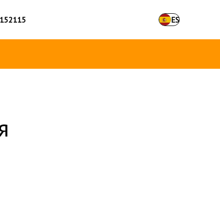
152115
ES
я