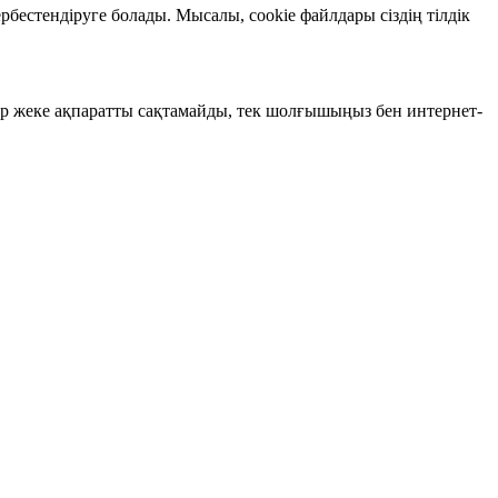
рбестендіруге болады. Мысалы, cookie файлдары сіздің тілдік
ар жеке ақпаратты сақтамайды, тек шолғышыңыз бен интернет-