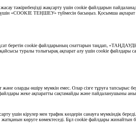
 жасау тәжірибеңізді жақсарту үшін cookie файлдарын пайдалан
шін «COOKIE ТЕҢШЕУ» түймесін басыңыз. Қосымша ақпарат 
рұқсат беретін cookie файлдарының снаттарын таңдап, «ТАҢДАУД
сысы туралы толығырақ ақпарат алу үшін cookie файлдары са
 және оларды өшіру мүмкін емес. Олар сізге тұруға тапсырыс бер
 файлдары жеке ақпаратты сақтамайды және пайдаланушыны анық
арту үшін кірулер мен трафик көздерін санауға мүмкіндік беред
ап жатқанын көруге көмектеседі. Бұл cookie файлдары жинайтын