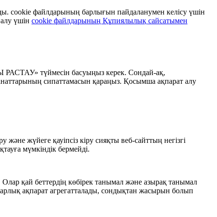
ады. cookie файлдарының барлығын пайдаланумен келісу үшін
алу үшін
cookie файлдарының Құпиялылық сайсатымен
Ы РАСТАУ» түймесін басуыңыз керек. Сондай-ақ,
наттарының сипаттамасын қараңыз. Қосымша ақпарат алу
у және жүйеге қауіпсіз кіру сияқты веб-сайттың негізгі
тауға мүмкіндік бермейді.
і. Олар қай беттердің көбірек танымал және азырақ танымал
 барлық ақпарат агрегатталады, сондықтан жасырын болып