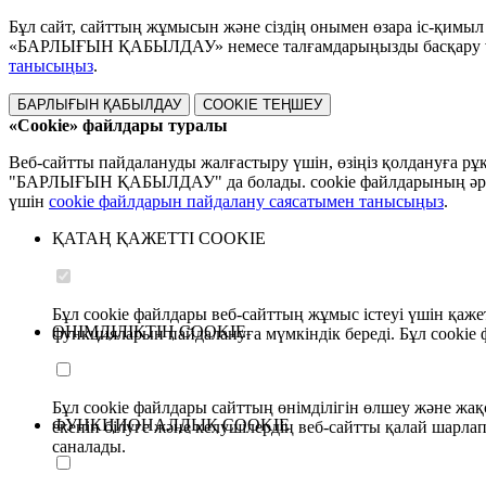
Бұл сайт, сайттың жұмысын және сіздің онымен өзара іс-қимыл
«БАРЛЫҒЫН ҚАБЫЛДАУ» немесе талғамдарыңызды басқару ү
танысыңыз
.
БАРЛЫҒЫН ҚАБЫЛДАУ
COOKIE ТЕҢШЕУ
«Cookie» файлдары туралы
Веб-сайтты пайдалануды жалғастыру үшін, өзіңіз қолдануға 
"БАРЛЫҒЫН ҚАБЫЛДАУ" да болады. cookie файлдарының әрқай
үшін
cookie файлдарын пайдалану саясатымен танысыңыз
.
ҚАТАҢ ҚАЖЕТТІ COOKIE
Бұл cookie файлдары веб-сайттың жұмыс істеуі үшін қажет
ӨНІМДІЛІКТІҢ COOKIE
функцияларын пайдалануға мүмкіндік береді. Бұл cookie
Бұл cookie файлдары сайттың өнімділігін өлшеу және жақс
ФУНКЦИОНАЛДЫҚ COOKIE
екенін білуге және келушілердің веб-сайтты қалай шарл
саналады.