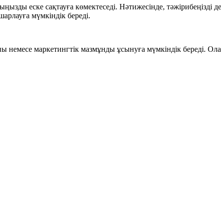
ңызды еске сақтауға көмектеседі. Нәтижесінде, тәжірибеңізді де
шарлауға мүмкіндік береді.
ы немесе маркетингтік мазмұнды ұсынуға мүмкіндік береді. Ол