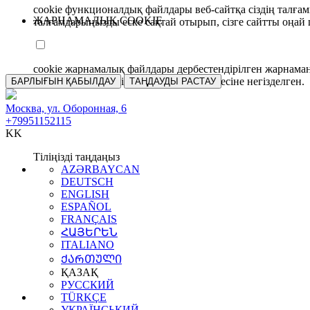
cookie функционалдық файлдары веб-сайтқа сіздің талғамы
ЖАРНАМАЛЫҚ COOKIE
талғамдарыңызды еске сақтай отырып, сізге сайтты оңай 
cookie жарнамалық файлдары дербестендірілген жарнаман
құрылғыңыздың бірегей сәйкестендірмесіне негізделген.
БАРЛЫҒЫН ҚАБЫЛДАУ
ТАҢДАУДЫ РАСТАУ
Москва, ул. Оборонная, 6
+79951152115
KK
Тіліңізді таңдаңыз
AZƏRBAYCAN
DEUTSCH
ENGLISH
ESPAÑOL
FRANÇAIS
ՀԱՅԵՐԵՆ
ITALIANO
ᲥᲐᲠᲗᲣᲚᲘ
ҚАЗАҚ
РУССКИЙ
TÜRKÇE
УКРАЇНСЬКИЙ